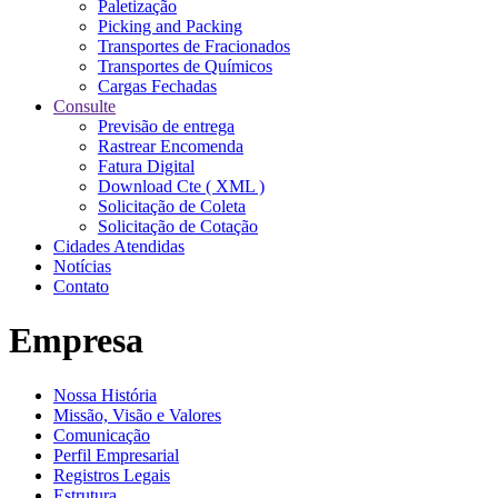
Paletização
Picking and Packing
Transportes de Fracionados
Transportes de Químicos
Cargas Fechadas
Consulte
Previsão de entrega
Rastrear Encomenda
Fatura Digital
Download Cte ( XML )
Solicitação de Coleta
Solicitação de Cotação
Cidades Atendidas
Notícias
Contato
Empresa
Nossa História
Missão, Visão e Valores
Comunicação
Perfil Empresarial
Registros Legais
Estrutura